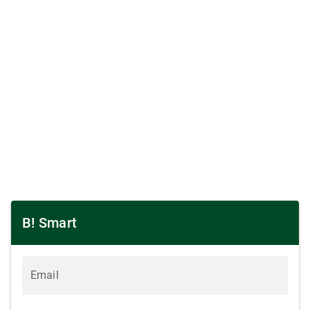
B! Smart
Email